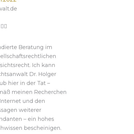
alt.de
B



e
w
dierte Beratung im
e
ellschaftsrechtlichen
r
sichtsrecht. Ich kann
t
htsanwalt Dr. Holger
e
ub hier in der Tat –
t
mäß meinen Recherchen
m
Internet und den
i
sagen weiterer
t
danten – ein hohes
5
hwissen bescheinigen.
v