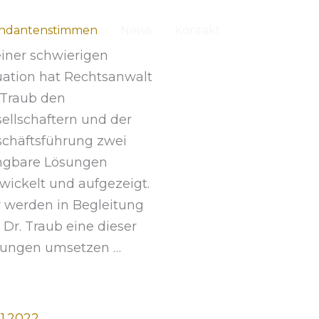
ndantenstimmen
News
Kontakt
einer schwierigen
uation hat Rechtsanwalt
 Traub den
ellschaftern und der
chäftsführung zwei
ngbare Lösungen
wickelt und aufgezeigt.
 werden in Begleitung
 Dr. Traub eine dieser
sungen umsetzen …
11.2022