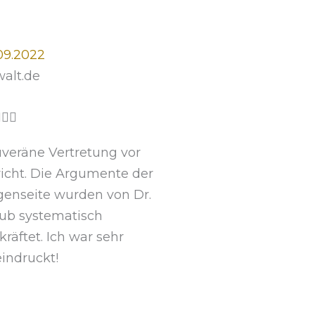
o
n
09.2022
5
alt.de
B



e
veräne Vertretung vor
w
icht. Die Argumente der
e
enseite wurden von Dr.
r
ub systematisch
t
kräftet. Ich war sehr
e
indruckt!
t
m
i