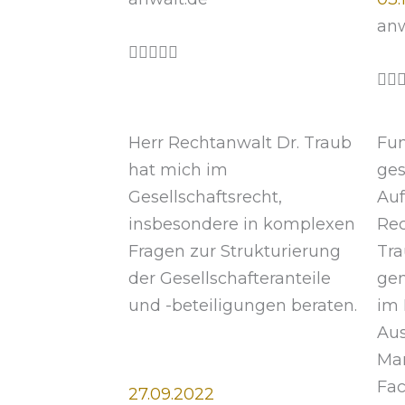
anw
B





e


w
e
Herr Rechtanwalt Dr. Traub
Fun
r
hat mich im
ges
t
Gesellschaftsrecht,
Auf
e
insbesondere in komplexen
Rec
t
Fragen zur Strukturierung
Tra
m
der Gesellschafteranteile
ge
i
und -beteiligungen beraten.
im 
t
Aus
5
Man
v
Fac
27.09.2022
o