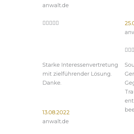
anwalt.de
n
5
B





25.
e
anw
w
e


r
Starke Interessenvertretung
Sou
t
mit zielführender Lösung.
Ger
e
Danke.
Geg
t
Tra
m
ent
i
bee
13.08.2022
t
anwalt.de
5
v