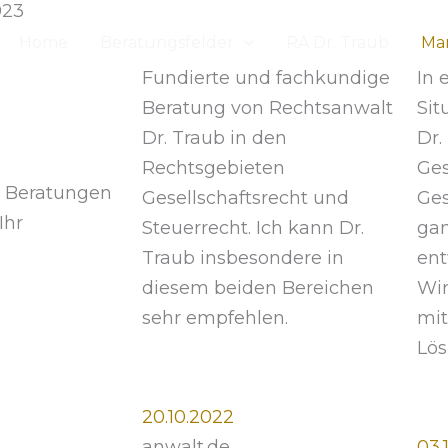
023
Home
Beratungsfelder
RA Dr. Traub
Ma
Fundierte und fachkundige
In 
Beratung von Rechtsanwalt
Sit
Dr. Traub in den
Dr.
Rechtsgebieten
Ges
t Beratungen
Gesellschaftsrecht und
Ges
Ihr
Steuerrecht. Ich kann Dr.
ga
Traub insbesondere in
ent
diesem beiden Bereichen
Wir
sehr empfehlen.
mit
Lö
20.10.2022
anwalt.de
03.