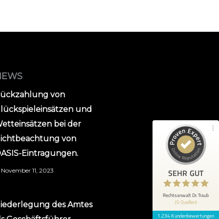
Kundenbewertungen und Erfahrungen zu
Rechtsanwalt Dr. Traub
100%
SEHR GUT
NEWS
Empfehlungen auf
ProvenExpert.com
4,93 / 5,00
ückzahlung von
lückspieleinsätzen und
1.036
198
etteinsätzen bei der
Bewertungen von 4
Bewertungen auf
anderen Quellen
ProvenExpert.com
ichtbeachtung von
ASIS-Eintragungen.
Blick aufs ProvenExpert-Profil werfen
November 11, 2023
SEHR GUT
Anonym
5
Unterstützung im Strafrecht und schnelle
Rechtsanwalt Dr. Traub
(5 Quellen)
Hilfe. Dr. Traub konnte uns helfen.
iederlegung des Amtes
1.234 Kundenbewertungen