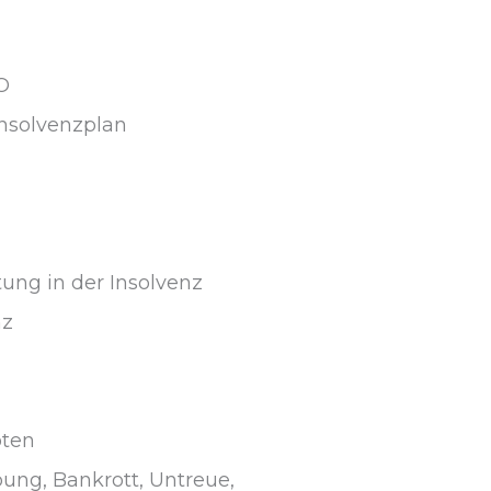
O
Insolvenzplan
tung in der Insolvenz
nz
pten
pung, Bankrott, Untreue,