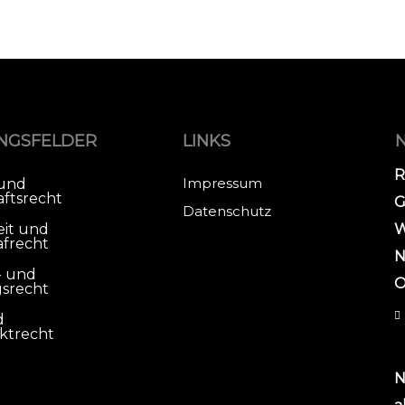
NGSFELDER
LINKS
R
Impressum
 und
aftsrecht
G
Datenschutz
eit und
W
afrecht
N
- und
O
srecht
d
ktrecht
N