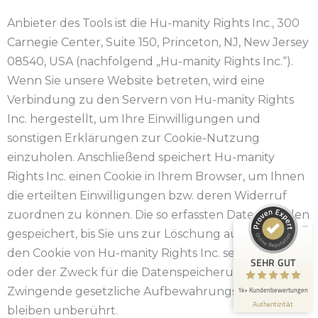
Anbieter des Tools ist die Hu-manity Rights Inc., 300
Carnegie Center, Suite 150, Princeton, NJ, New Jersey
08540, USA (nachfolgend „Hu-manity Rights Inc.“).
Wenn Sie unsere Website betreten, wird eine
Verbindung zu den Servern von Hu-manity Rights
Inc. hergestellt, um Ihre Einwilligungen und
Kundenbewertungen und Erfahrungen zu
sonstigen Erklärungen zur Cookie-Nutzung
Rechtsanwalt Dr. Traub
einzuholen. Anschließend speichert Hu-manity
SEHR GUT
100%
Rights Inc. einen Cookie in Ihrem Browser, um Ihnen
Empfehlungen auf
die erteilten Einwilligungen bzw. deren Widerruf
ProvenExpert.com
4,93 / 5,00
zuordnen zu können. Die so erfassten Daten werden
198
gespeichert, bis Sie uns zur Löschung auffordern,
1.036
den Cookie von Hu-manity Rights Inc. selbst löschen
Bewertungen auf
Bewertungen von 4
SEHR GUT
ProvenExpert.com
anderen Quellen
oder der Zweck für die Datenspeicherung entfällt.
Zwingende gesetzliche Aufbewahrungspflichten
1k+ Kundenbewertungen
Blick aufs ProvenExpert-Profil werfen
Authentizität
bleiben unberührt.